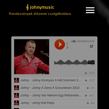
𝄞 Johnymusic
Rendezvények élőzenei szolgáltatása